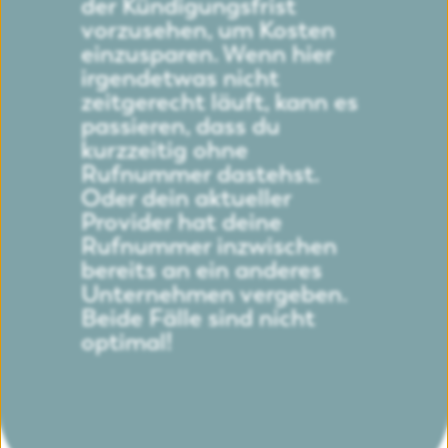
der Kündigungsfrist
vorzusehen, um Kosten
einzusparen. Wenn hier
irgendetwas nicht
zeitgerecht läuft, kann es
passieren, dass du
kurzzeitig ohne
Rufnummer dastehst.
Oder dein aktueller
Provider hat deine
Rufnummer inzwischen
bereits an ein anderes
Unternehmen vergeben.
Beide Fälle sind nicht
optimal!