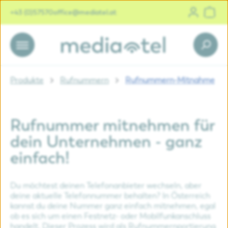
Zum Hauptinhalt springen
+43 (0)57570
office@mediatel.at
Warenk
me
Close Navigation
Close Se
media.tel
Searc
Toggle Menu
Produkte
Rufnummern
Rufnummern-Mitnahme
Produkte
Cloud Telefonanlagen
KEINE Lösung für Alle
Gesprächstarife
Flexibel, sicher, skalierbar und
Die neue Telefonleitung über dein In
Als Telekom-Provider vergeben wir 
Softphone-Apps oder Software für d
Vom zertifizierten Händler, vorkonfi
Ärzte & Praxen
Was kostet eine Cloud-Telefonanla
Business-Gesprächstarife
Telefonleitung SIP
nach Branche
standortunabhängig.
SIP Trunking
Rufnummern oder übernehmen dei
Telefonanlage.
und passend zu deiner Infrastruktur.
Transportunternehmen
wirklich?
Lösungen
Rufnummern
Ratgeber
Cloud Telefonie
Einzelanschluss
bestehende.
Software für Telefonanlagen
Telefonanlage vor Ort
Preise
Rufnummer mitnehmen für
Software
3CX Cloud-Telefonanlage
Rufnummern-Mitnahme
Fax/SMSMail
Endgeräte
Häufig gesucht:
Kontakt
dein Unternehmen - ganz
Hardware
FreePBX Cloud-Telefonanlage
Nationale Rufnummern
Schnittstellen
Gateways
einfach!
Microsoft Teams Integration
Internationale Rufnummern
Tarife
SIP Trunk
Telefonanlage
Du möchtest deinen Telefonanbieter wechseln, aber
MS Teams
Rufnummer Österreich
deine aktuelle Telefonnummer behalten? In Österreich
kannst du deine Nummer ganz einfach mitnehmen, egal
ob es sich um einen Festnetz- oder Mobilfunkanschluss
handelt. Dieser Prozess wird als Rufnummernportierung