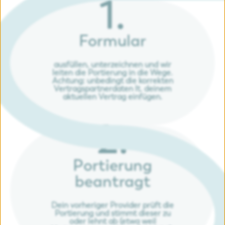
1.
Formular
ausfüllen, unterzeichnen und wir
leiten die Portierung in die Wege.
Achtung: unbedingt die korrekten
Vertragspartnerdaten lt. deinem
aktuellen Vertrag einfügen.
2.
Portierung
beantragt
Dein vorheriger Provider prüft die
Portierung und stimmt dieser zu
oder lehnt ab (etwa weil