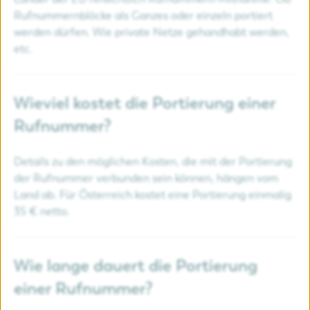
Rufnummernblöcke als Ganzes oder einzeln portiert
werden dürfen. Wie private Netze gehandhabt werden,
etc.
Wieviel kostet die Portierung einer
Rufnummer?
Details zu den möglichen Kosten, die mit der Portierung
der Rufnummer verbunden sein können, hängen vom
Land ab. Für Österreich kostet eine Portierung einmalig
35 € netto.
Wie lange dauert die Portierung
einer Rufnummer?