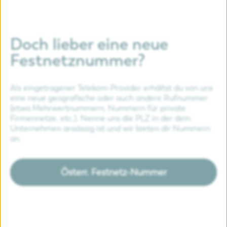
Portierung zum WunschterminMinimale
Unterbrechung der ErreichbarkeitAbwicklung &
AdministrationBereitstellung aller erforderlichen
Doch lieber eine neue
FormularePrüfung der
Festnetznummer?
PortierungsdatenKommunikation mit dem
abgebenden NetzbetreiberVoraussetzungenFür
Als eingetragener Telekom-Provider erhältst du von uns
eine erfolgreiche Portierung benötigen
eine neue geografische oder auch andere Rufnummer
wir:Vollständig ausgefüllten und unterzeichneten
(etwa Mehrwertnummern, Nummern für private
Firmennetze, etc.). Nenne uns die PLZ in der dein
PortierungsauftragExakte Kundendaten wie
Unternehmen ansässig ist und wir bieten dir Nummern
beim aktuellen Anbieter hinterlegtAktive
an.
Rufnummer (nicht gekündigt)Die Kündigung
beim bisherigen Anbieter erfolgt – sofern
Österr. Festnetz-Nummer
gewünscht – im Rahmen der Portierung.Wichtige
HinweiseLaufende Verträge beim bisherigen
Anbieter bleiben bis zur erfolgreichen Übernahme
aufrecht.Technische Zielplattform (z. B. SIP-Trunk