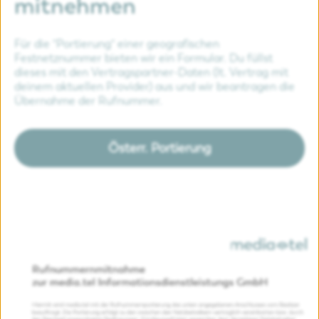
mitnehmen
Für die "Portierung" einer geografischen
Festnetznummer bieten wir ein Formular. Du füllst
dieses mit den Vertragspartner-Daten (lt. Vertrag mit
deinem aktuellen Provider) aus und wir beantragen die
Übernahme der Rufnummer.
Österr. Portierung