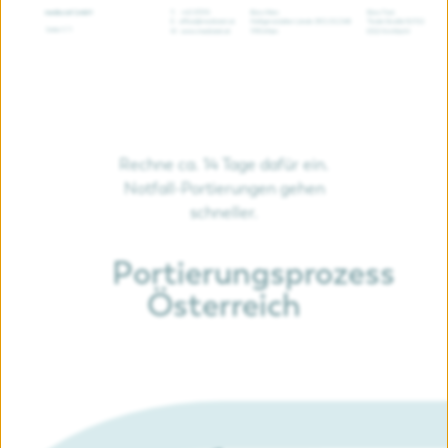
Rechne ca. 14 Tage dafür ein.
Notfall-Portierungen gehen
schneller.
Portierungsprozess
Österreich