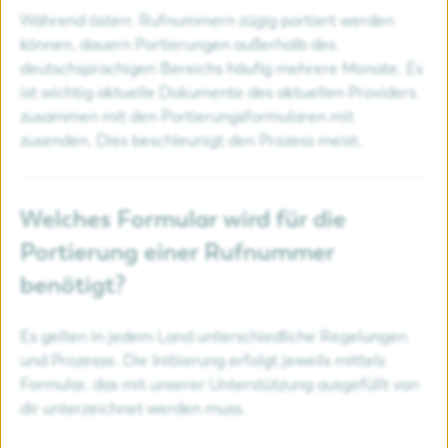
Während österr. Rufnummern zügig portiert werden
können, dauern Portierungen außerhalb des
deutschsprachigen Bereichs häufig mehrere Monate. Es
ist wichtig aktuelle Dokumente des aktuellen Providers
zusammen mit den Portierungsformularen mit
zusenden. Dies beschleunigt den Prozess meist.
Welches Formular wird für die
Portierung einer Rufnummer
benötigt?
Es gelten in jedem Land unterschiedliche Regelungen
und Prozesse. Die Initiierung erfolgt jeweils mittels
Formular, das mit unserer Unterstützung ausgefüllt von
dir unterzeichnet werden muss.