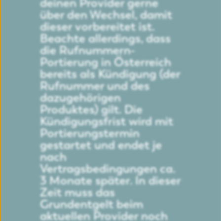
deinen Provider gerne
über den Wechsel, damit
dieser vorbereitet ist.
Beachte allerdings, dass
die Rufnummern-
Portierung in Österreich
bereits als Kündigung (der
Rufnummer und des
dazugehörigen
Produktes) gilt. Die
Kündigungsfrist wird mit
Portierungstermin
gestartet und endet je
nach
Vertragsbedingungen ca.
3 Monate später. In dieser
Zeit muss das
Grundentgelt beim
aktuellen Provider noch