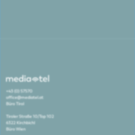
+43 (0) 57570
office@mediatel.at
Büro Tirol
Tiroler Straße 10/Top 102
6322 Kirchbichl
Büro Wien