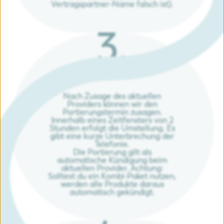
Vertragspartner-Name falsch ist).
3.
Termin
Nach Zusage des aktuellen
Providers können wir den
Portierungstermin zusagen.
Innerhalb eines Zeitfensters von 2
Stunden erfolgt die Umstellung. Es
gibt eine kurze Unterbrechung der
Telefonie.
Die Portierung gilt als
automatische Kündigung beim
aktuellen Provider. Achtung:
Solltest du ein Kombi-Paket nutzen,
werden alle Produkte daraus
automatisch gekündigt.