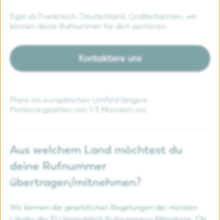
Egal ob Frankreich, Deutschland, Großbritannien, wir
können deine Rufnummer für dich portieren.
Kontaktiere uns
Plane im europäischen Umfeld längere
Portierungszeiten von 1-3 Monaten ein.
Aus welchem Land möchtest du
deine Rufnummer
übertragen/mitnehmen?
Wir kennen die gesetzlichen Regelungen der meisten
Länder der EU hinsichtlich Rufnummern-Mitnahme. Ob