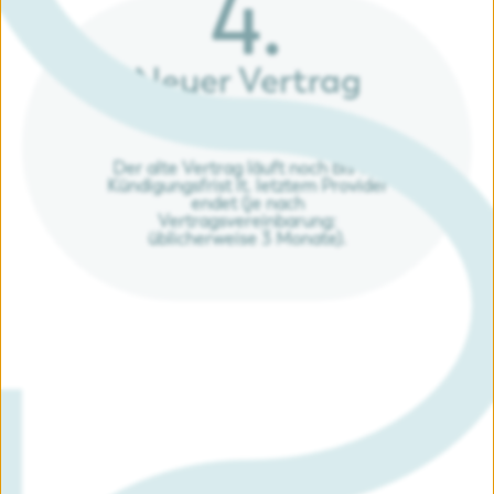
4.
Neuer Vertrag
läuft
Der alte Vertrag läuft noch bis die
Kündigungsfrist lt. letztem Provider
endet (je nach
Vertragsvereinbarung:
üblicherweise 3 Monate).