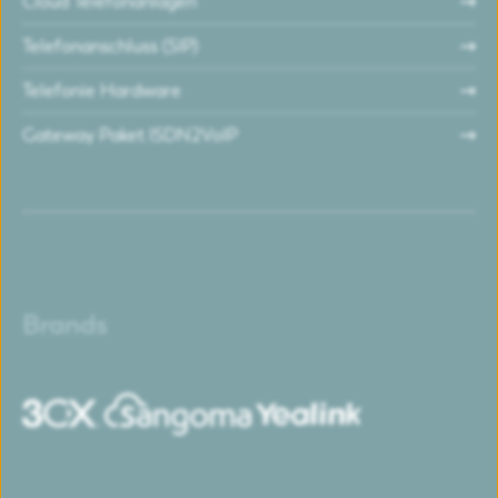
Cloud Telefonanlagen
Telefonanschluss (SIP)
Telefonie Hardware
Gateway Paket ISDN2VoIP
Brands