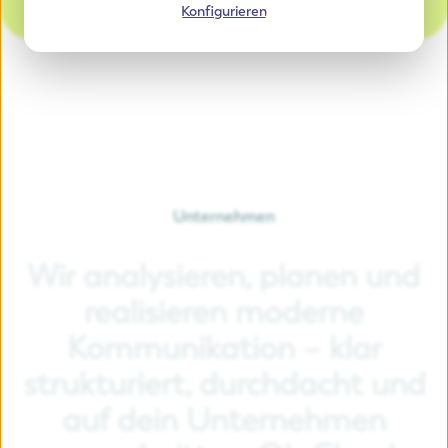
Konfigurieren
Unternehmen
Wir
analysieren,
planen
und
realisieren
moderne
Kommunikation
–
klar
strukturiert,
durchdacht
und
auf
dein
Unternehmen