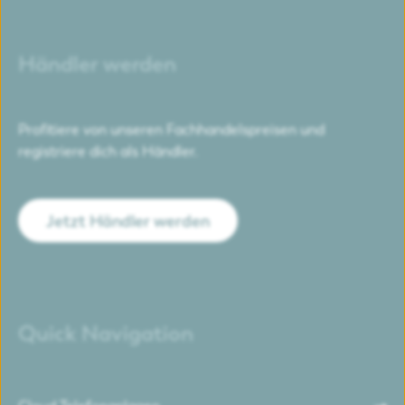
Händler werden
Profitiere von unseren Fachhandelspreisen und
registriere dich als Händler.
Jetzt Händler werden
Quick Navigation