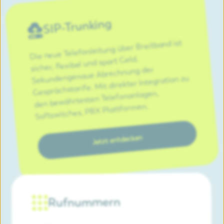
SIP-Trunking
Die neue Telefonleitung über Breitband ist
sicher, flexibel und spart Geld.
Sekundengenaue Abrechnung der
Gesprächstarife. Mit direkter Integration zu
den bewährtesten Telefonanlagen,
Softswitches, PBX Plattformen.
Jetzt entdecken
Rufnummern