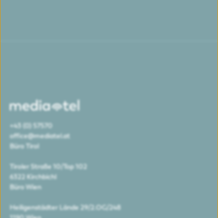
+43 (0) 57570
office@mediatel.at
Büro Tirol
Tiroler Straße 10/Top 102
6322 Kirchbichl
Büro Wien
Heiligenstädter Lände 29/2.OG/248
1190 Wien