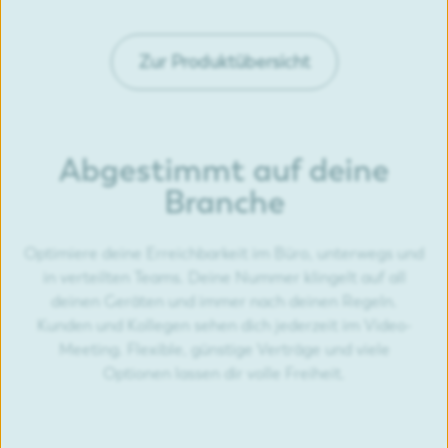
Zur Produktübersicht
Abgestimmt auf deine
Branche
Optimiere deine Erreichbarkeit im Büro, unterwegs und
in verteilten Teams. Deine Nummer klingelt auf all
deinen Geräten und immer nach deinen Regeln.
Kunden und Kollegen sehen dich jederzeit im Video-
Meeting. Flexible, günstige Verträge und viele
Optionen lassen dir volle Freiheit.