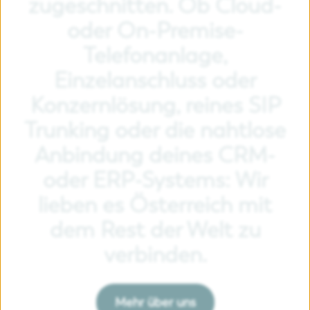
zugeschnitten.
Ob
Cloud-
oder
On-Premise-
Telefonanlage,
Einzelanschluss
oder
Konzernlösung,
reines
SIP
Trunking
oder
die
nahtlose
Anbindung
deines
CRM-
oder
ERP-Systems:
Wir
lieben
es
Österreich
mit
dem
Rest
der
Welt
zu
verbinden.
Mehr über uns