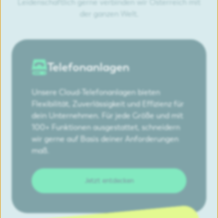
Leidenschaftlich gerne verbinden wir Österreich mit
der ganzen Welt.
Telefonanlagen
Unsere Cloud-Telefonanlagen bieten
Flexibilität, Zuverlässigkeit und Effizienz für
dein Unternehmen. Für jede Größe und mit
100+ Funktionen ausgestattet, schneidern
wir gerne auf Basis deiner Anforderungen
maß.
Jetzt entdecken