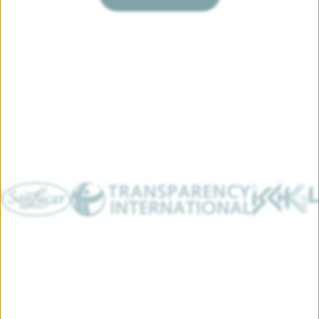
des Herstellers
ransparency International Logo Logo
Ischgl Logo vom Tourismusv
Olymp Logo d