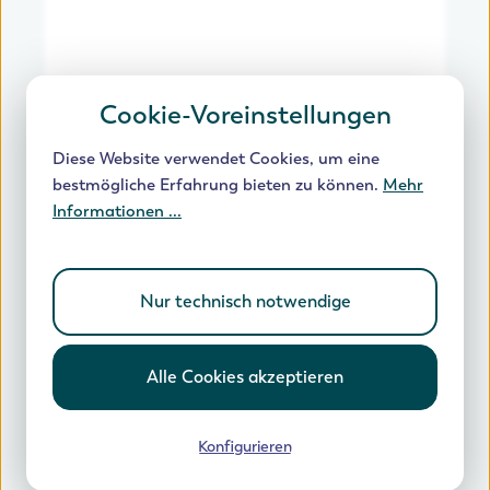
Cookie-Voreinstellungen
Diese Website verwendet Cookies, um eine
bestmögliche Erfahrung bieten zu können.
Mehr
Informationen ...
Nur technisch notwendige
Alle Cookies akzeptieren
Konfigurieren
Österr. Festnetznummer
Ö