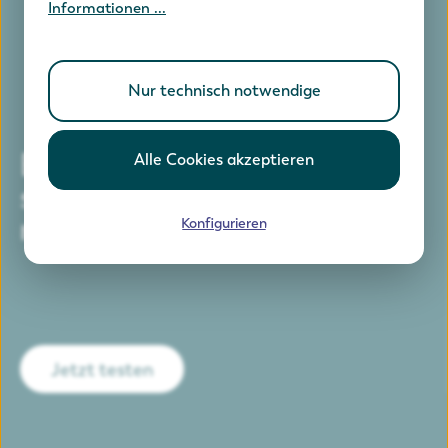
Informationen ...
Nur technisch notwendige
Einfach telefonieren, ohne
Alle Cookies akzeptieren
sich drum kümmern zu
müssen.
Konfigurieren
Jetzt testen