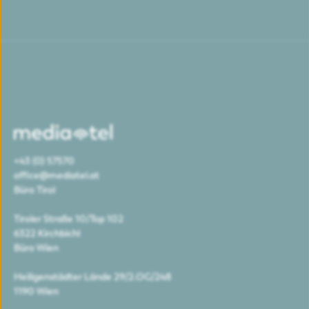
+43 (0) 57570
office@mediatel.at
Büro Tirol
Tiroler Straße 10/Top 102
6322 Kirchbichl
Büro Wien
Heiligenstädter Lände 29/2.OG/248
1190 Wien