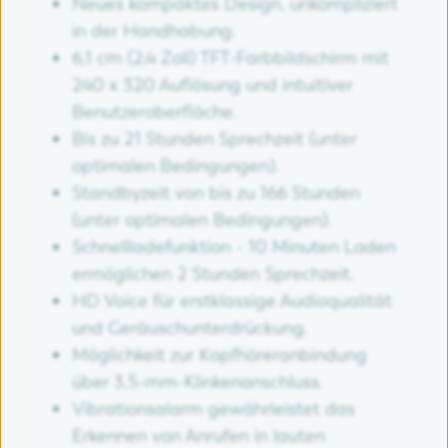
Neues kompaktes Design, unkompliziert
in der Handhabung.
6,1 cm (2,4 Zoll) TFT-Farbbildschirm mit
240 x 320 Auflösung und intuitiver
Benutzeroberfläche.
Bis zu 21 Stunden Sprechzeit (unter
optimalen Bedingungen).
Standbyzeit von bis zu 166 Stunden
(unter optimalen Bedingungen).
Schnellladefunktion - 10 Minuten Laden
ermöglichen 2 Stunden Sprechzeit.
HD Voice für erstklassige Audioqualität
und Geräuschunterdrückung.
Möglichkeit zur Kopfhöreranbindung
über 3,5-mm-Klinkenanschluss.
Vibrationsalarm gewährleistet das
Erkennen von Anrufen in lauten