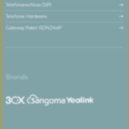
Telefonanschluss (SIP)
Telefonie Hardware
Gateway Paket ISDN2VoIP
Brands