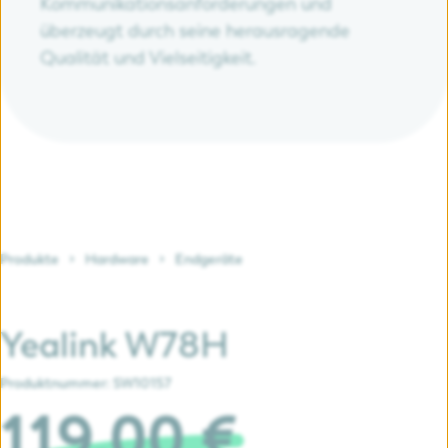
Kommunikationsanforderungen und
überzeugt durch seine herausragende
Qualität und Vielseitigkeit.
Produkte
Hardware
Endgeräte
Yealink W78H
Produktnummer:
SW10157
119,00 €