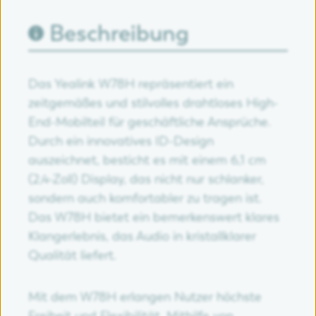
Beschreibung
Das Yealink W78H repräsentiert ein
zeitgemäßes und stilvolles drahtloses High-
End-Mobilteil für geschäftliche Ansprüche.
Durch ein innovatives ID-Design
auszeichnet, besticht es mit einem 6,1 cm
(2,4-Zoll) Display, das nicht nur schlanker,
sondern auch komfortabler zu tragen ist.
Das W78H bietet ein bemerkenswert klares
Klangerlebnis, das Audio in kristallklarer
Qualität liefert.
Mit dem W78H erlangen Nutzer höchste
Freiheit und Flexibilität. Mithilfe von