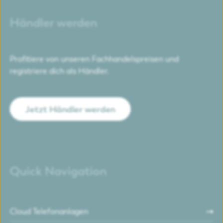
Händler werden
Profitiere von unseren Fachhandelspreisen und
registriere dich als Händler.
Jetzt Händler werden
Quick Navigation
Cloud Telefonanlagen