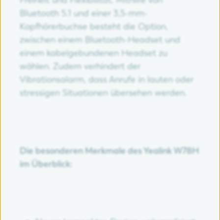
Bluetooth 5.1 und einer 3,5-mm-
Kopfhörerbuchse besteht die Option,
zwischen einem Bluetooth-Headset und
einem kabelgebundenen Headset zu
wählen. Zudem verhindert der
Vibrationsalarm, dass Anrufe in lauten oder
stressigen Situationen übersehen werden.
Die besonderen Merkmale des Yealink W78H
im Überblick: