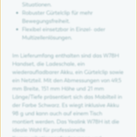
Situationen.
Robuster Gürtelclip für mehr
Bewegungsfreiheit.
Flexibel einsetzbar in Einzel- oder
Multizellenlösungen.
Im Lieferumfang enthalten sind das W78H
Handset, die Ladeschale, ein
wiederaufladbarer Akku, ein Gürtelclip sowie
ein Netzteil. Mit den Abmessungen von 49,5
mm Breite, 151 mm Höhe und 21 mm
Länge/Tiefe präsentiert sich das Mobilteil in
der Farbe Schwarz. Es wiegt inklusive Akku
98 g und kann auch auf einem Tisch
montiert werden. Das Yealink W78H ist die
ideale Wahl für professionelle