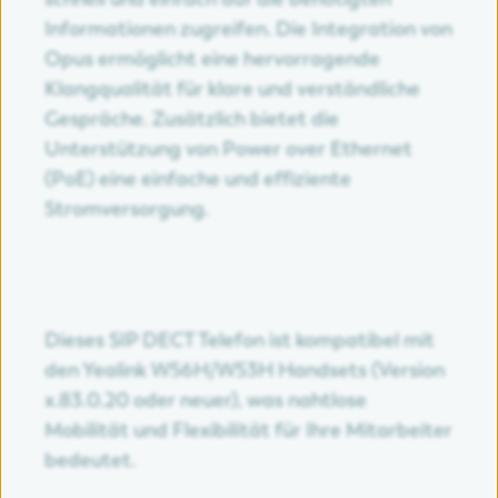
Informationen zugreifen. Die Integration von
Opus ermöglicht eine hervorragende
Klangqualität für klare und verständliche
Gespräche. Zusätzlich bietet die
Unterstützung von Power over Ethernet
(PoE) eine einfache und effiziente
Stromversorgung.
Dieses SIP DECT Telefon ist kompatibel mit
den Yealink W56H/W53H Handsets (Version
x.83.0.20 oder neuer), was nahtlose
Mobilität und Flexibilität für Ihre Mitarbeiter
bedeutet.