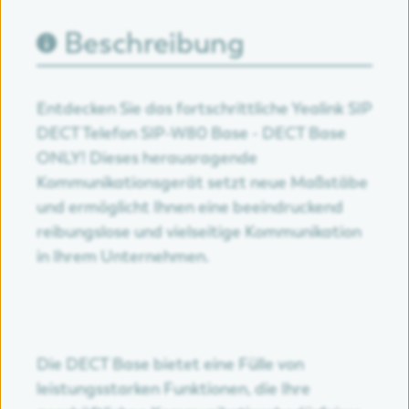
Beschreibung
Entdecken Sie das fortschrittliche Yealink SIP
DECT Telefon SIP-W80 Base - DECT Base
ONLY! Dieses herausragende
Kommunikationsgerät setzt neue Maßstäbe
und ermöglicht Ihnen eine beeindruckend
reibungslose und vielseitige Kommunikation
in Ihrem Unternehmen.
Die DECT Base bietet eine Fülle von
leistungsstarken Funktionen, die Ihre