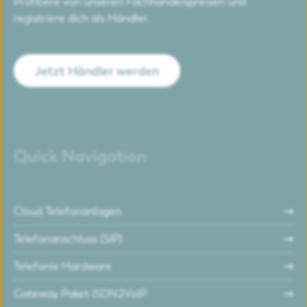
Profitiere von unseren Fachhandelspreisen und
registriere dich als Händler.
Jetzt Händler werden
Quick Navigation
Cloud Telefonanlagen
Telefonanschluss (SIP)
Telefonie Hardware
Gateway Paket ISDN2VoIP