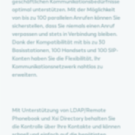
geschäftlichen Kommunikationsbedürfnisse
optimal unterstützen. Mit der Möglichkeit
von bis zu 100 parallelen Anrufen können Sie
sicherstellen, dass Sie niemals einen Anruf
verpassen und stets in Verbindung bleiben.
Dank der Kompatibilität mit bis zu 30
Basisstationen, 100 Handsets und 100 SIP-
Konten haben Sie die Flexibilität, Ihr
Kommunikationsnetzwerk nahtlos zu
erweitern.
Mit Unterstützung von LDAP/Remote
Phonebook und Xsi Directory behalten Sie
die Kontrolle über Ihre Kontakte und können
schnell und einfach auf die benötigten