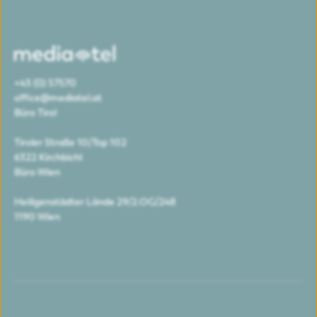
+43 (0) 57570
office@mediatel.at
Büro Tirol
Tiroler Straße 10/Top 102
6322 Kirchbichl
Büro Wien
Heiligenstädter Lände 29/2.OG/248
1190 Wien