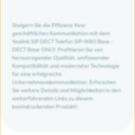
Steigern Sie die Effizienz Ihrer
geschäftlichen Kommunikation mit dem
Yealink SIP DECT Telefon SIP-W80 Base -
DECT Base ONLY. Profitieren Sie von
herausragender Qualität, umfassender
Kompatibilität und modernster Technologie
für eine erfolgreiche
Unternehmenskommunikation. Erforschen
Sie weitere Details und Möglichkeiten in den
weiterführenden Links zu diesem
beeindruckenden Produkt!