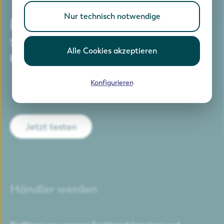
Nur technisch notwendige
Einfach telefonieren, ohne
sich drum kümmern zu
Alle Cookies akzeptieren
müssen.
Konfigurieren
Jetzt testen
Händler werden