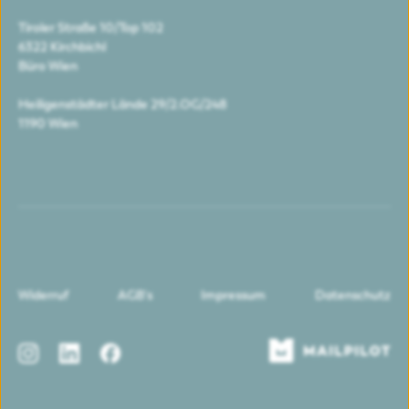
Tiroler Straße 10/Top 102
6322 Kirchbichl
Büro Wien
Heiligenstädter Lände 29/2.OG/248
1190 Wien
Widerruf
AGB's
Impressum
Datenschutz
Instagram
LinkedIn
Facebook
Mailpilot