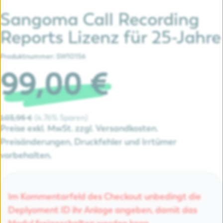
Sangoma Call Recording
Reports Lizenz für 25-Jahre
Produktnummer:
SW10156
99,00 €
4.76% Sparen
103,95 €
Preise exkl. MwSt. zzgl. Versandkosten.
Preisänderungen, Druckfehler und Irrtümer
vorbehalten.
Im Kommentarfeld des Checkout unbedingt die
Deplyoment ID ihr Anlage angeben, damit das