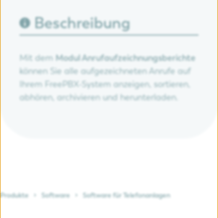
Beschreibung
Mit dem
Modul Anrufaufzeichnungsberichte
können Sie alle aufgezeichneten Anrufe auf
Ihrem FreePBX-System anzeigen, sortieren,
abhören, archivieren und herunterladen.
Produkte
Software
Software für Telefonanlagen