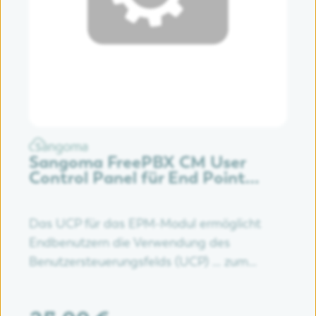
Sangoma FreePBX CM User
Control Panel für End Point
Manager 25 Year License
Das UCP für das EPM-Modul ermöglicht
Endbenutzern die Verwendung des
Benutzersteuerungsfelds (UCP) ... zum
Ändern und Überschreiben der
Tastenkonfiguration des Telefons und / oder