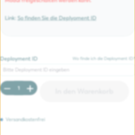
Modul freigeschalten werden kann.
Link:
So finden Sie die Deplyoment ID
Deployment ID
Wo finde ich die Deployment ID?
Produkt Anzahl: Gib den gewünschten Wert e
In den Warenkorb
Versandkostenfrei