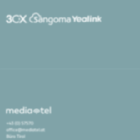
+43 (0) 57570
office@mediatel.at
Büro Tirol