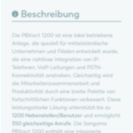
Beschreibung
Die PBXact 1200 ist eine lokal betriebene
Anlage, die speziell für mittelständische
Unternehmen und Filialen entwickelt wurde,
die eine nahtlose Integration von IP-
Telefonen, VoIP-Leitungen und PSTN-
Konnektivität anstreben. Gleichzeitig wird
die Mitarbeiterzusammenarbeit und
Produktivität durch eine breite Palette von
fortschrittlichen Funktionen verbessert. Diese
leistungsstarke Lösung unterstützt bis zu
1200 Nebenstellen/Benutzer
und ermöglicht
350 gleichzeitige Anrufe
. Die Sangoma
PBXact 1200 enthält eine integrierte