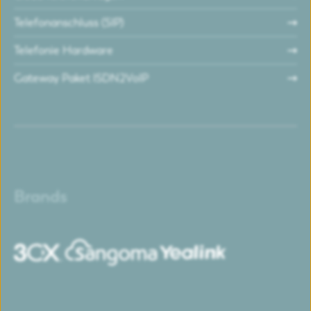
Telefonanschluss (SIP)
Telefonie Hardware
Gateway Paket ISDN2VoIP
Brands