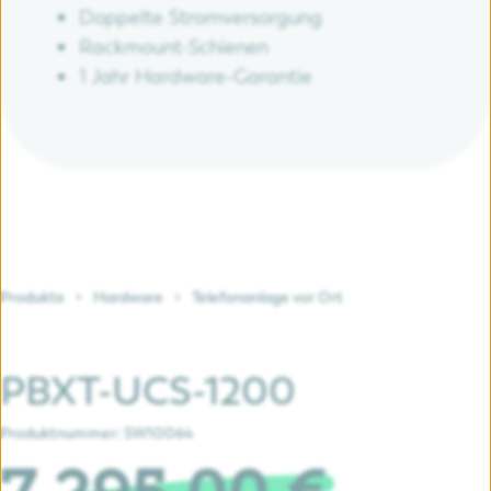
Doppelte Stromversorgung
Rackmount-Schienen
1 Jahr Hardware-Garantie
Produkte
Hardware
Telefonanlage vor Ort
PBXT-UCS-1200
Produktnummer:
SW10064