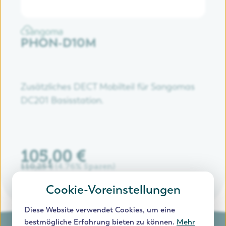
PHON-D10M
P
Zusätzliches DECT Mobilteil für Sangomas
Um
DC201 Basisstation.
te
or
Te
un
105,00 €
2
DC
Verkaufspreis:
Ve
110,25 €
4.76% Sparen
21
Regulärer Preis:
Reg
Sc
mi
Cookie-Voreinstellungen
DE
zu
Diese Website verwendet Cookies, um eine
bestmögliche Erfahrung bieten zu können.
Mehr
Ko