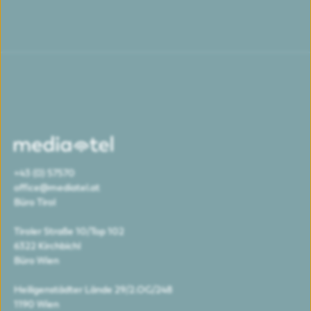
+43 (0) 57570
office@mediatel.at
Büro Tirol
Tiroler Straße 10/Top 102
6322 Kirchbichl
Büro Wien
Heiligenstädter Lände 29/2.OG/248
1190 Wien