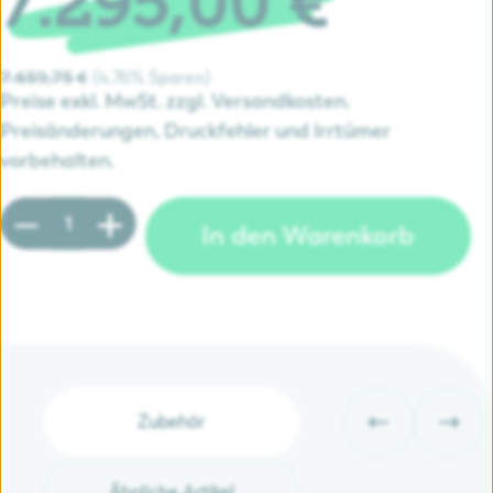
7.295,00 €
4.76% Sparen
7.659,75 €
Preise exkl. MwSt. zzgl. Versandkosten.
Preisänderungen, Druckfehler und Irrtümer
vorbehalten.
Produkt Anzahl: Gib den gewünschten Wert e
In den Warenkorb
Zubehör
Ähnliche Artikel