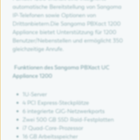
automatische Bereitstellung von Sangoma
IP-Telefonen sowie Optionen von
Drittanbietern.Die Sangoma PBXact 1200
Appliance bietet Unterstützung für 1200
Benutzer/Nebenstellen und ermöglicht 350
gleichzeitige Anrufe.
Funktionen des Sangoma PBXact UC
Appliance 1200
1U-Server
4 PCI Express-Steckplätze
6 integrierte GIG-Netzwerkports
Zwei 500 GB SSD Raid-Festplatten
i7 Quad-Core-Prozessor
16 GB Arbeitsspeicher