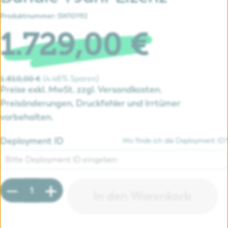
Produktnummer:
SW10192
1.729,00 €
4.48% Sparen
1.810,00 €
Preise exkl. MwSt. zzgl. Versandkosten.
Preisänderungen, Druckfehler und Irrtümer
vorbehalten.
Deployment ID
Wo finde ich die Deployment ID?
Produkt Anzahl: Gib den gewünschten Wert e
In den Warenkorb