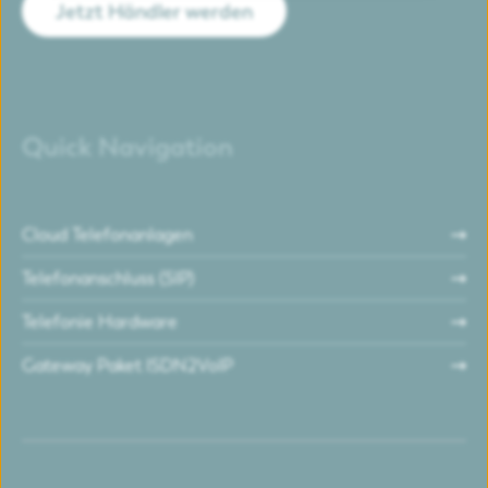
Jetzt Händler werden
Quick Navigation
Cloud Telefonanlagen
Telefonanschluss (SIP)
Telefonie Hardware
Gateway Paket ISDN2VoIP