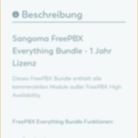
Beschreibung
Sangoma FreePBX
Everything Bundle - 1 Jahr
Lizenz
Dieses FreePBX Bundle enthält alle
kommerziellen Module außer FreePBX High
Availability.
FreePBX Everything Bundle Funktionen: