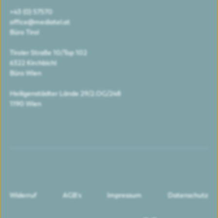
+43 (0) 57570
office@mediatel.at
Büro Tirol
Tiroler Straße 10/Top 102
6322 Kirchbichl
Büro Wien
Heiligenstädter Lände 29/2.OG/248
1190 Wien
Widerruf
AGB's
Impressum
Datenschutz