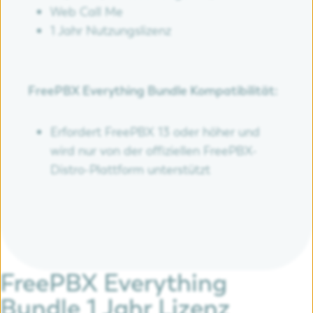
Web Call Me
1 Jahr Nutzungslizenz
FreePBX Everything Bundle Kompatibilität:
Erfordert FreePBX 13 oder höher und
wird nur von der offiziellen FreePBX-
Distro-Plattform unterstützt
FreePBX Everything
Bundle 1 Jahr Lizenz