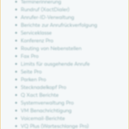
Terminerinnerung
Rundruf (XactDialer)
Anrufer-ID-Verwaltung
Berichte zur Anrufrückverfolgung
Serviceklasse
Konferenz Pro
Routing von Nebenstellen
Fax Pro
Limits für ausgehende Anrufe
Seite Pro
Parken Pro
Stecknadelkopf Pro
Q Xact Berichte
Systemverwaltung Pro
VM Benachrichtigung
Voicemail-Berichte
VQ Plus (Warteschlange Pro)