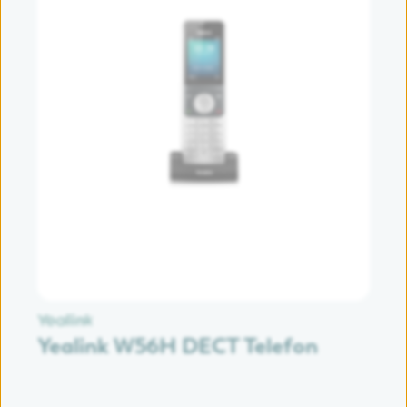
Yealink W56H DECT Telefon
P
F