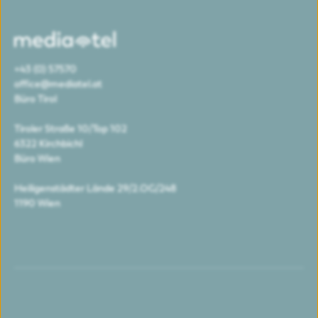
+43 (0) 57570
office@mediatel.at
Büro Tirol
Tiroler Straße 10/Top 102
6322 Kirchbichl
Büro Wien
Heiligenstädter Lände 29/2.OG/248
1190 Wien