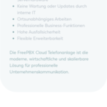
Keine Wartung oder Updates durch
interne IT
Ortsunabhängiges Arbeiten
Professionelle Business-Funktionen
Hohe Ausfallsicherheit
Flexible Erweiterbarkeit
Die FreePBX Cloud Telefonanlage ist die
moderne, wirtschaftliche und skalierbare
Lösung für professionelle
Unternehmenskommunikation.