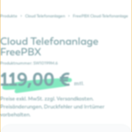
Produkte
Cloud Telefonanlagen
FreePBX Cloud-Telefonanlage
Cloud Telefonanlage
FreePBX
Produktnummer:
SW10199M.6
119,00 €
mtl.
Preise exkl. MwSt. zzgl. Versandkosten.
Preisänderungen, Druckfehler und Irrtümer
vorbehalten.