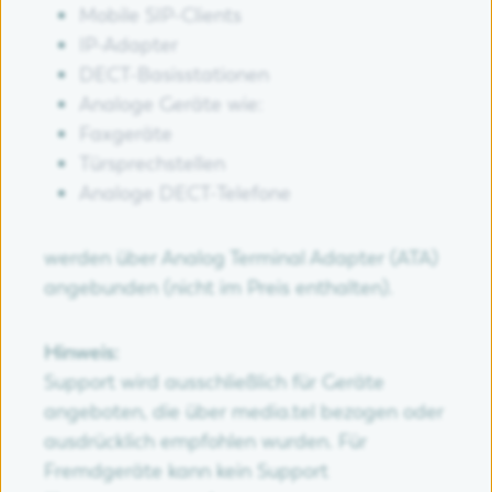
Mobile SIP-Clients
IP-Adapter
DECT-Basisstationen
Analoge Geräte wie:
Faxgeräte
Türsprechstellen
Analoge DECT-Telefone
werden über Analog Terminal Adapter (ATA)
angebunden (nicht im Preis enthalten).
Hinweis:
Support wird ausschließlich für Geräte
angeboten, die über media.tel bezogen oder
ausdrücklich empfohlen wurden. Für
Fremdgeräte kann kein Support