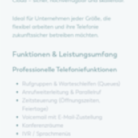
Cloud – sicher, hochverfügbar und skalierbar.
Ideal für Unternehmen jeder Größe, die
flexibel arbeiten und ihre Telefonie
zukunftssicher betreiben möchten.
Funktionen & Leistungsumfang
Professionelle Telefoniefunktionen
Rufgruppen & Warteschleifen (Queues)
Anrufweiterleitung & Parallelruf
Zeitsteuerung (Öffnungszeiten,
Feiertage)
Voicemail mit E-Mail-Zustellung
Konferenzräume
IVR / Sprachmenüs