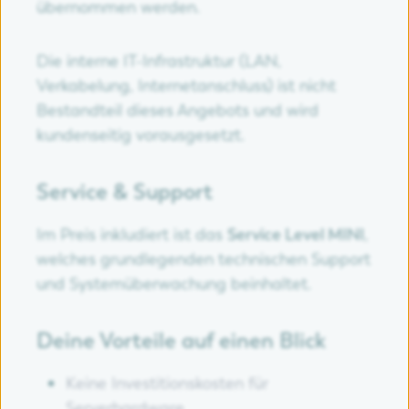
übernommen werden.
Die interne IT-Infrastruktur (LAN,
Verkabelung, Internetanschluss) ist nicht
Bestandteil dieses Angebots und wird
kundenseitig vorausgesetzt.
Service & Support
Im Preis inkludiert ist das
Service Level MINI
,
welches grundlegenden technischen Support
und Systemüberwachung beinhaltet.
Deine Vorteile auf einen Blick
Keine Investitionskosten für
Serverhardware