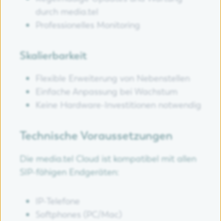
durch media.tel
Professionelles Monitoring
Skalierbarkeit
Flexible Erweiterung von Nebenstellen
Einfache Anpassung bei Wachstum
Keine Hardware-Investitionen notwendig
Technische Voraussetzungen
Die media.tel Cloud ist kompatibel mit allen
SIP-fähigen Endgeräten:
IP-Telefone
Softphones (PC/Mac)