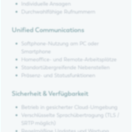
Individuelle Ansagen
Durchwahlfähige Rufnummern
Unified Communications
Softphone-Nutzung am PC oder
Smartphone
Homeoffice- und Remote-Arbeitsplätze
Standortübergreifende Nebenstellen
Präsenz- und Statusfunktionen
Sicherheit & Verfügbarkeit
Betrieb in gesicherter Cloud-Umgebung
Verschlüsselte Sprachübertragung (TLS /
SRTP möglich)
Regelmäßige Updates und Wartung