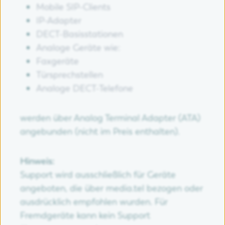
Mobile SIP-Clients
IP-Adapter
DECT-Basisstationen
Analoge Geräte wie:
Faxgeräte
Türsprechstellen
Analoge DECT-Telefone
werden über Analog Terminal Adapter (ATA)
angebunden (nicht im Preis enthalten).
Hinweis:
Support wird ausschließlich für Geräte
angeboten, die über media.tel bezogen oder
ausdrücklich empfohlen wurden. Für
Fremdgeräte kann kein Support