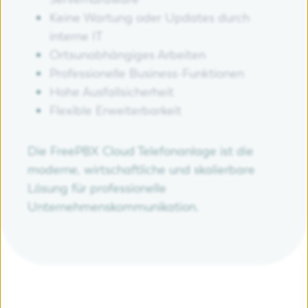
Keine Wartung oder Updates durch
interne IT
Ortsunabhängiges Arbeiten
Professionelle Business-Funktionen
Hohe Ausfallsicherheit
Flexible Erweiterbarkeit
Die FreePBX Cloud Telefonanlage ist die
moderne, wirtschaftliche und skalierbare
Lösung für professionelle
Unternehmenskommunikation.