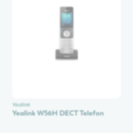
Yealink W56H DECT Telefon
P
F