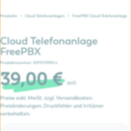
Produkte
Cloud Telefonanlagen
FreePBX Cloud-Telefonanlage
Cloud Telefonanlage
FreePBX
Produktnummer:
SW10199M.4
39,00 €
mtl.
Preise exkl. MwSt. zzgl. Versandkosten.
Preisänderungen, Druckfehler und Irrtümer
vorbehalten.