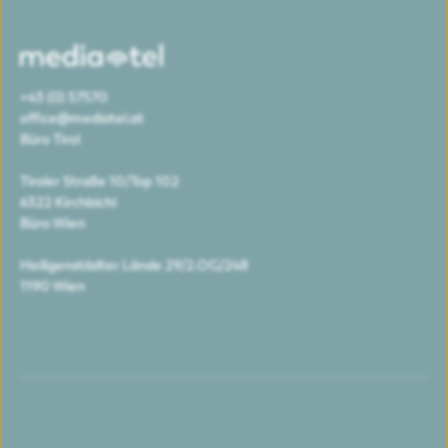
+43 (0) 57570
office@mediatel.at
Büro Tirol
Tiroler Straße 10/Top 102
6322 Kirchbichl
Büro Wien
Heiligenstädter Lände 29/2.OG/248
1190 Wien