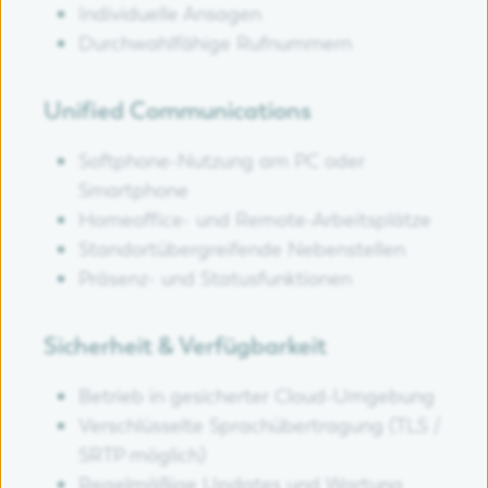
Individuelle Ansagen
Durchwahlfähige Rufnummern
Unified Communications
Softphone-Nutzung am PC oder
Smartphone
Homeoffice- und Remote-Arbeitsplätze
Standortübergreifende Nebenstellen
Präsenz- und Statusfunktionen
Sicherheit & Verfügbarkeit
Betrieb in gesicherter Cloud-Umgebung
Verschlüsselte Sprachübertragung (TLS /
SRTP möglich)
Regelmäßige Updates und Wartung