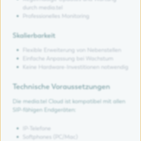
durch media.tel
Professionelles Monitoring
Skalierbarkeit
Flexible Erweiterung von Nebenstellen
Einfache Anpassung bei Wachstum
Keine Hardware-Investitionen notwendig
Technische Voraussetzungen
Die media.tel Cloud ist kompatibel mit allen
SIP-fähigen Endgeräten:
IP-Telefone
Softphones (PC/Mac)