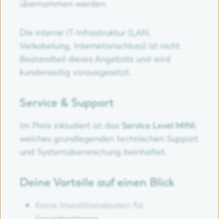
übernommen werden.
Die interne IT-Infrastruktur (LAN,
Verkabelung, Internetanschluss) ist nicht
Bestandteil dieses Angebots und wird
kundenseitig vorausgesetzt.
Service & Support
Im Preis inkludiert ist das
Service Level MINI
,
welches grundlegenden technischen Support
und Systemüberwachung beinhaltet.
Deine Vorteile auf einen Blick
Keine Investitionskosten für
Serverhardware