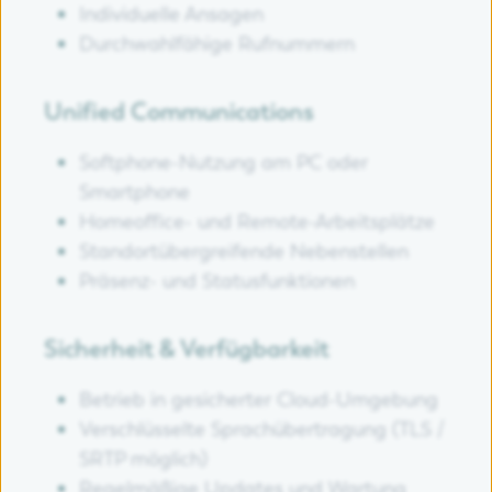
Individuelle Ansagen
Durchwahlfähige Rufnummern
Unified Communications
Softphone-Nutzung am PC oder
Smartphone
Homeoffice- und Remote-Arbeitsplätze
Standortübergreifende Nebenstellen
Präsenz- und Statusfunktionen
Sicherheit & Verfügbarkeit
Betrieb in gesicherter Cloud-Umgebung
Verschlüsselte Sprachübertragung (TLS /
SRTP möglich)
Regelmäßige Updates und Wartung