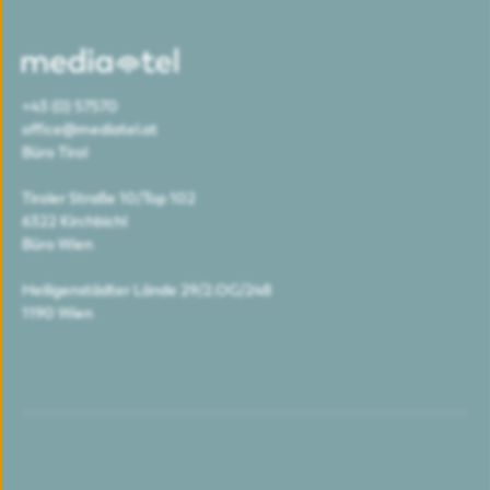
+43 (0) 57570
office@mediatel.at
Büro Tirol
Tiroler Straße 10/Top 102
6322 Kirchbichl
Büro Wien
Heiligenstädter Lände 29/2.OG/248
1190 Wien