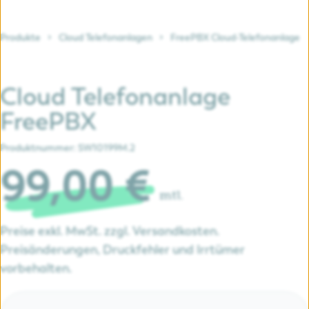
Produkte
Cloud Telefonanlagen
FreePBX Cloud-Telefonanlage
Cloud Telefonanlage
FreePBX
Produktnummer:
SW10199M.2
99,00 €
mtl.
Preise exkl. MwSt. zzgl. Versandkosten.
Preisänderungen, Druckfehler und Irrtümer
vorbehalten.