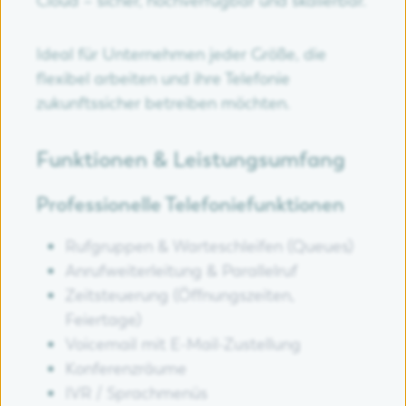
Cloud – sicher, hochverfügbar und skalierbar.
Ideal für Unternehmen jeder Größe, die
flexibel arbeiten und ihre Telefonie
zukunftssicher betreiben möchten.
Funktionen & Leistungsumfang
Professionelle Telefoniefunktionen
Rufgruppen & Warteschleifen (Queues)
Anrufweiterleitung & Parallelruf
Zeitsteuerung (Öffnungszeiten,
Feiertage)
Voicemail mit E-Mail-Zustellung
Konferenzräume
IVR / Sprachmenüs