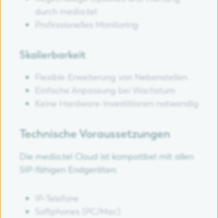
durch media.tel
Professionelles Monitoring
Skalierbarkeit
Flexible Erweiterung von Nebenstellen
Einfache Anpassung bei Wachstum
Keine Hardware-Investitionen notwendig
Technische Voraussetzungen
Die media.tel Cloud ist kompatibel mit allen
SIP-fähigen Endgeräten:
IP-Telefone
Softphones (PC/Mac)