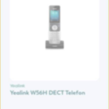
Yealink W56H DECT Telefon
P
F