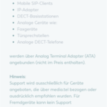
Mobile SIP-Clients
IP-Adapter
DECT-Basisstationen
Analoge Geräte wie:
Faxgeräte
Türsprechstellen
Analoge DECT-Telefone
werden über Analog Terminal Adapter (ATA)
angebunden (nicht im Preis enthalten).
Hinweis:
Support wird ausschließlich für Geräte
angeboten, die über media.tel bezogen oder
ausdrücklich empfohlen wurden. Für
Fremdgeräte kann kein Support