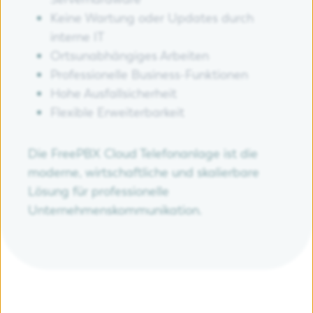
Keine Wartung oder Updates durch
interne IT
Ortsunabhängiges Arbeiten
Professionelle Business-Funktionen
Hohe Ausfallsicherheit
Flexible Erweiterbarkeit
Die FreePBX Cloud Telefonanlage ist die
moderne, wirtschaftliche und skalierbare
Lösung für professionelle
Unternehmenskommunikation.