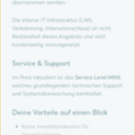
übernommen werden.
Die interne IT-Infrastruktur (LAN,
Verkabelung, Internetanschluss) ist nicht
Bestandteil dieses Angebots und wird
kundenseitig vorausgesetzt.
Service & Support
Im Preis inkludiert ist das
Service Level MINI
,
welches grundlegenden technischen Support
und Systemüberwachung beinhaltet.
Deine Vorteile auf einen Blick
Keine Investitionskosten für
Serverhardware