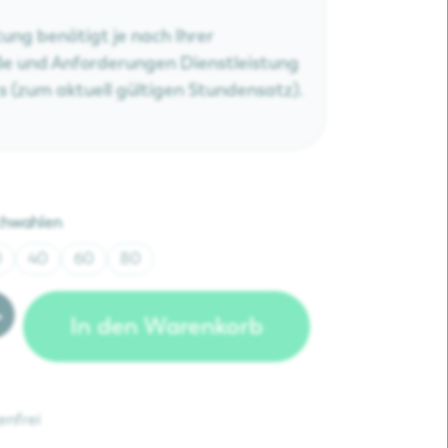
tung benötigt je nach Ihrer
e und Anforderungen Dienstleistung
s (zum aktuell gültigen Stundensatz).
auswählen
chwahlen
0
40
60
80
nzahl: Gib den gewünschten Wert ein ode
In den Warenkorb
enfrei