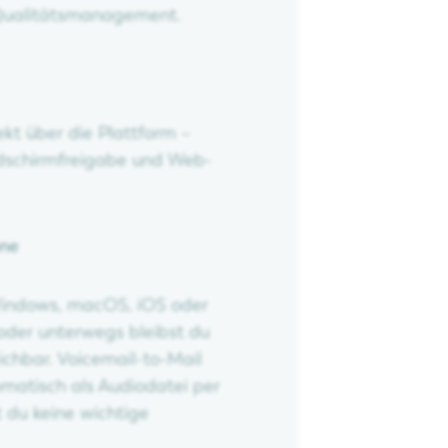
 Qualitätsmanagement.
ekt über die Plattform –
ldschirmfreigabe und Web-
one
 Windows, macOS, iOS oder
oder unterwegs bleibst du
chbar. Voicemail-to-Mail
matisch als Audiodatei per
t du keine wichtige