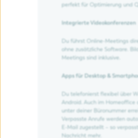
perfekt für Optimierung und
Integrierte Videokonferenzen
Du führst Online-Meetings dir
ohne zusätzliche Software. Bi
Meetings sind inklusive.
Apps für Desktop & Smartph
Du telefonierst flexibel über
Android. Auch im Homeoffice 
unter deiner Büronummer errei
Verpasste Anrufe werden auto
E-Mail zugestellt – so verpass
Nachricht mehr.