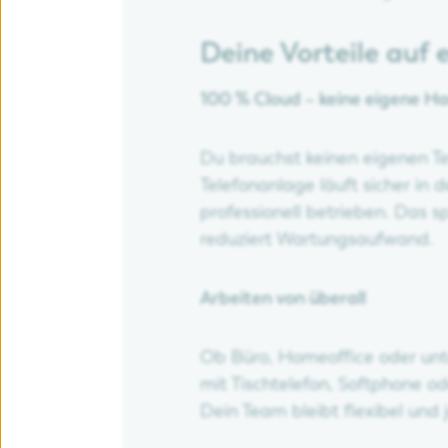
Deine Vorteile auf 
100 % Cloud – keine eigene 
Du brauchst keinen eigenen Te
Telefonanlage läuft sicher in 
professionell betrieben. Das s
reduziert Wartungsaufwand.
Arbeiten von überall
Ob Büro, Homeoffice oder unt
mit Tischtelefon, Softphone 
Dein Team bleibt flexibel und j