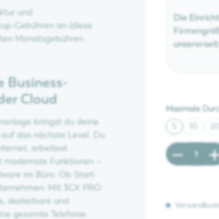
uktur und
Die Einrich
tup-Gebühren an (diese
Firmengröß
hrten Monatsgebühren
unsererseit
e Business-
der Cloud
Maximale Dur
nanlage bringst du deine
5
10
2
uf das nächste Level. Du
nternet, arbeitest
Produkt A
t modernste Funktionen –
ware im Büro. Ob Start-
ternehmen: Mit 3CX PRO
e, skalierbare und
Versandkost
ine gesamte Telefonie.