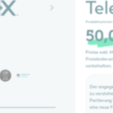
Tel
e 
Produktnummer
50,
Preise exkl. 
Preisänderun
vorbehalten.
Der angegeb
zu verstehe
Portierung
eine neue 