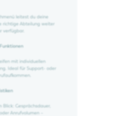
hmenü leitest du deine
 richtige Abteilung weiter
r verfügbar.
-Funktionen
ifen mit individuellen
ng. Ideal für Support- oder
nrufaufkommen.
istiken
m Blick: Gesprächsdauer,
 oder Anrufvolumen –