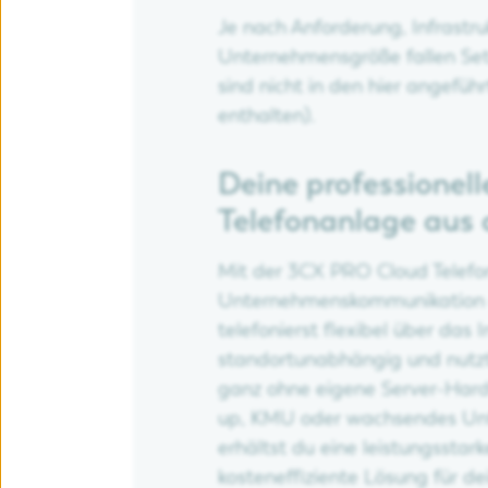
Je nach Anforderung, Infrastr
Unternehmensgröße fallen Se
sind nicht in den hier angefü
enthalten).
Deine professionell
Telefonanlage aus 
Mit der 3CX PRO Cloud Telefo
Unternehmenskommunikation a
telefonierst flexibel über das I
standortunabhängig und nutz
ganz ohne eigene Server-Hard
up, KMU oder wachsendes Un
erhältst du eine leistungsstark
kosteneffiziente Lösung für de