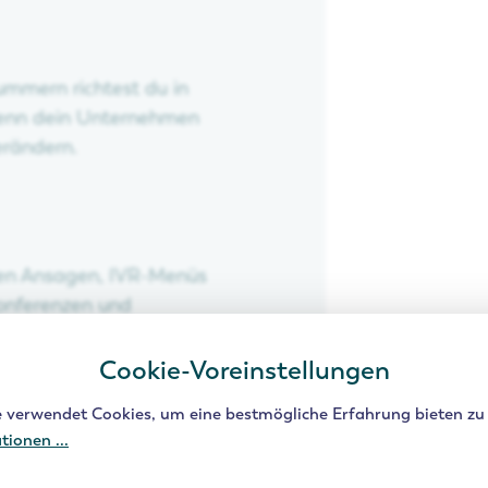
mmern richtest du in
wenn dein Unternehmen
erändern.
llen Ansagen, IVR-Menüs
onferenzen und
du dich professionell und
Cookie-Voreinstellungen
e verwendet Cookies, um eine bestmögliche Erfahrung bieten zu
O ideal?
ionen ...