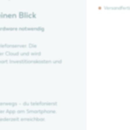
Versandfertig
einen Blick
Hardware notwendig
lefonserver. Die
der Cloud und wird
part Investitionskosten und
erwegs – du telefonierst
oder App am Smartphone.
ederzeit erreichbar.