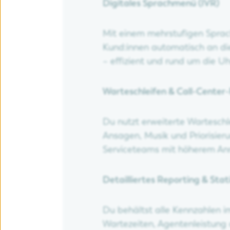
Digitales Sprachmenü (IVR)
Mit einem mehrstufigen Sprac
Kund:innen automatisch an die
– effizient und rund um die Uh
Warteschleifen & Call-Center
Du nutzt erweiterte Warteschle
Ansagen, Musik und Priorisieru
Serviceteams mit höherem A
Detailliertes Reporting & Stat
Du behältst alle Kennzahlen i
Wartezeiten, Agentenleistung