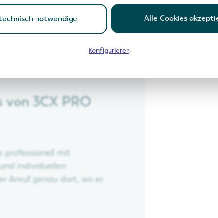
rnehmen
n Standorten
Alle Cookies akzepti
technisch notwendige
uktur
Telefonaufkommen
Konfigurieren
umsperspektive
ts von 3CX PRO
 professionell mit
und individuellen
er Anruf genau dort, wo er